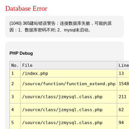
Database Error
(1040) 365建站错误警告：连接数据库失败，可能的原
因：1、数据库密码不对; 2、mysql未启动。
PHP Debug
No.
File
Line
1
/index.php
13
2
/source/function/function_extend.php
1548
3
/source/class/jzmysql.class.php
211
4
/source/class/jzmysql.class.php
62
5
/source/class/jzmysql.class.php
94