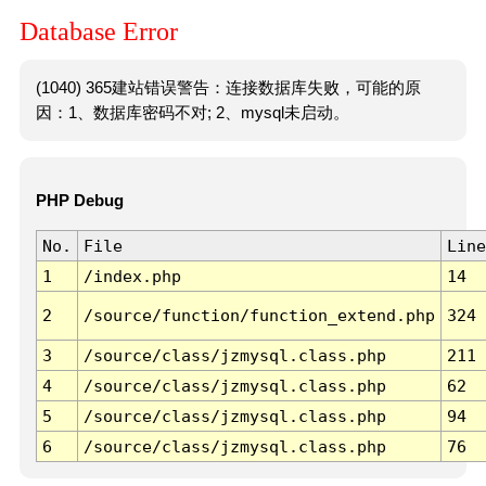
Database Error
(1040) 365建站错误警告：连接数据库失败，可能的原
因：1、数据库密码不对; 2、mysql未启动。
PHP Debug
No.
File
Line
1
/index.php
14
2
/source/function/function_extend.php
324
3
/source/class/jzmysql.class.php
211
4
/source/class/jzmysql.class.php
62
5
/source/class/jzmysql.class.php
94
6
/source/class/jzmysql.class.php
76