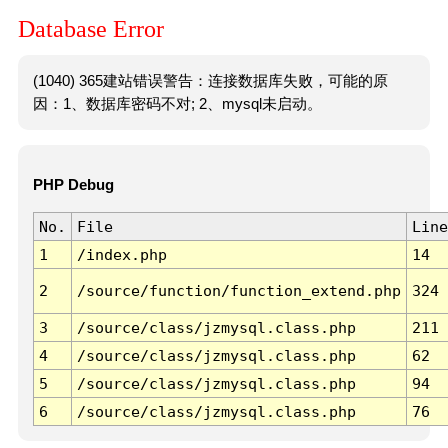
Database Error
(1040) 365建站错误警告：连接数据库失败，可能的原
因：1、数据库密码不对; 2、mysql未启动。
PHP Debug
No.
File
Line
1
/index.php
14
2
/source/function/function_extend.php
324
3
/source/class/jzmysql.class.php
211
4
/source/class/jzmysql.class.php
62
5
/source/class/jzmysql.class.php
94
6
/source/class/jzmysql.class.php
76