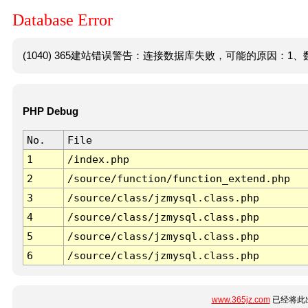
Database Error
(1040) 365建站错误警告：连接数据库失败，可能的原因：1、数
PHP Debug
No.
File
1
/index.php
2
/source/function/function_extend.php
3
/source/class/jzmysql.class.php
4
/source/class/jzmysql.class.php
5
/source/class/jzmysql.class.php
6
/source/class/jzmysql.class.php
www.365jz.com
已经将此