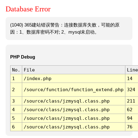
Database Error
(1040) 365建站错误警告：连接数据库失败，可能的原
因：1、数据库密码不对; 2、mysql未启动。
PHP Debug
No.
File
Line
1
/index.php
14
2
/source/function/function_extend.php
324
3
/source/class/jzmysql.class.php
211
4
/source/class/jzmysql.class.php
62
5
/source/class/jzmysql.class.php
94
6
/source/class/jzmysql.class.php
76