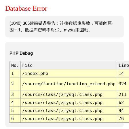
Database Error
(1040) 365建站错误警告：连接数据库失败，可能的原
因：1、数据库密码不对; 2、mysql未启动。
PHP Debug
No.
File
Line
1
/index.php
14
2
/source/function/function_extend.php
324
3
/source/class/jzmysql.class.php
211
4
/source/class/jzmysql.class.php
62
5
/source/class/jzmysql.class.php
94
6
/source/class/jzmysql.class.php
76