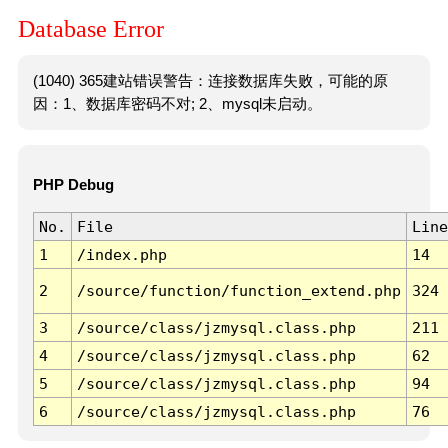
Database Error
(1040) 365建站错误警告：连接数据库失败，可能的原
因：1、数据库密码不对; 2、mysql未启动。
PHP Debug
No.
File
Line
1
/index.php
14
2
/source/function/function_extend.php
324
3
/source/class/jzmysql.class.php
211
4
/source/class/jzmysql.class.php
62
5
/source/class/jzmysql.class.php
94
6
/source/class/jzmysql.class.php
76