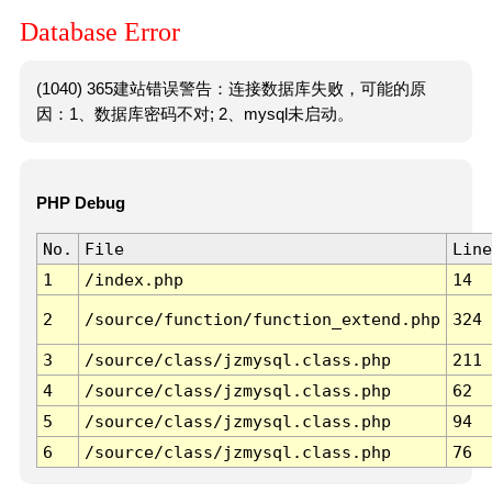
Database Error
(1040) 365建站错误警告：连接数据库失败，可能的原
因：1、数据库密码不对; 2、mysql未启动。
PHP Debug
No.
File
Line
1
/index.php
14
2
/source/function/function_extend.php
324
3
/source/class/jzmysql.class.php
211
4
/source/class/jzmysql.class.php
62
5
/source/class/jzmysql.class.php
94
6
/source/class/jzmysql.class.php
76