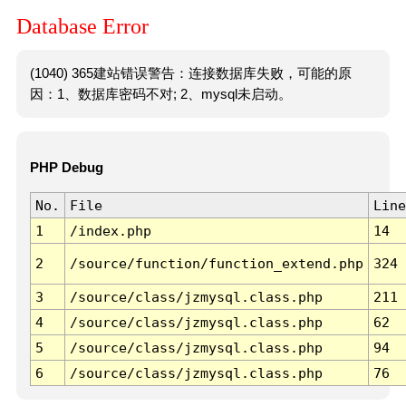
Database Error
(1040) 365建站错误警告：连接数据库失败，可能的原
因：1、数据库密码不对; 2、mysql未启动。
PHP Debug
No.
File
Line
1
/index.php
14
2
/source/function/function_extend.php
324
3
/source/class/jzmysql.class.php
211
4
/source/class/jzmysql.class.php
62
5
/source/class/jzmysql.class.php
94
6
/source/class/jzmysql.class.php
76