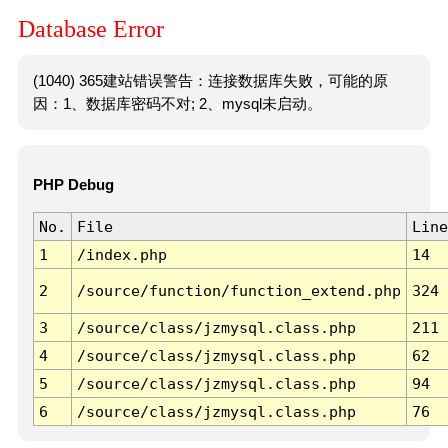
Database Error
(1040) 365建站错误警告：连接数据库失败，可能的原
因：1、数据库密码不对; 2、mysql未启动。
PHP Debug
No.
File
Line
1
/index.php
14
2
/source/function/function_extend.php
324
3
/source/class/jzmysql.class.php
211
4
/source/class/jzmysql.class.php
62
5
/source/class/jzmysql.class.php
94
6
/source/class/jzmysql.class.php
76