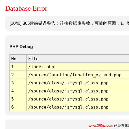
Database Error
(1040) 365建站错误警告：连接数据库失败，可能的原因：1、数
PHP Debug
No.
File
1
/index.php
2
/source/function/function_extend.php
3
/source/class/jzmysql.class.php
4
/source/class/jzmysql.class.php
5
/source/class/jzmysql.class.php
6
/source/class/jzmysql.class.php
www.365jz.com
已经将此