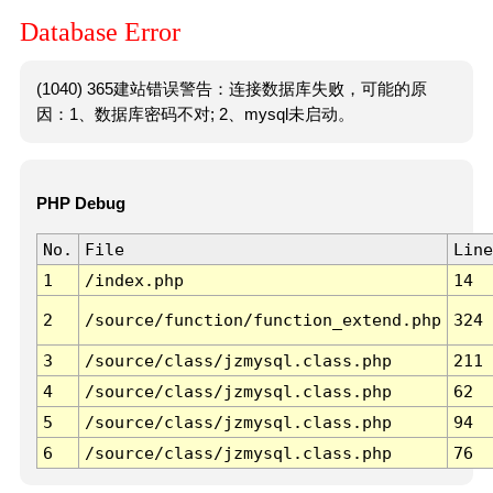
Database Error
(1040) 365建站错误警告：连接数据库失败，可能的原
因：1、数据库密码不对; 2、mysql未启动。
PHP Debug
No.
File
Line
1
/index.php
14
2
/source/function/function_extend.php
324
3
/source/class/jzmysql.class.php
211
4
/source/class/jzmysql.class.php
62
5
/source/class/jzmysql.class.php
94
6
/source/class/jzmysql.class.php
76