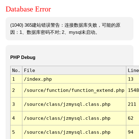
Database Error
(1040) 365建站错误警告：连接数据库失败，可能的原
因：1、数据库密码不对; 2、mysql未启动。
PHP Debug
No.
File
Line
1
/index.php
13
2
/source/function/function_extend.php
1548
3
/source/class/jzmysql.class.php
211
4
/source/class/jzmysql.class.php
62
5
/source/class/jzmysql.class.php
94