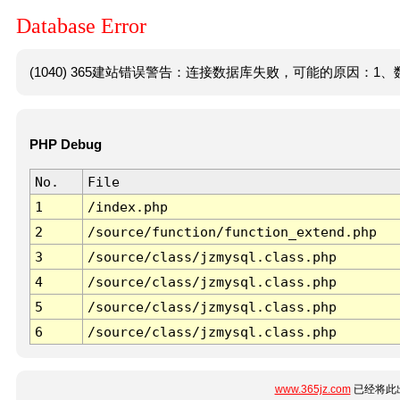
Database Error
(1040) 365建站错误警告：连接数据库失败，可能的原因：1、数
PHP Debug
No.
File
1
/index.php
2
/source/function/function_extend.php
3
/source/class/jzmysql.class.php
4
/source/class/jzmysql.class.php
5
/source/class/jzmysql.class.php
6
/source/class/jzmysql.class.php
www.365jz.com
已经将此