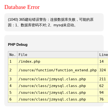
Database Error
(1040) 365建站错误警告：连接数据库失败，可能的原
因：1、数据库密码不对; 2、mysql未启动。
PHP Debug
No.
File
Line
1
/index.php
14
2
/source/function/function_extend.php
324
3
/source/class/jzmysql.class.php
211
4
/source/class/jzmysql.class.php
62
5
/source/class/jzmysql.class.php
94
6
/source/class/jzmysql.class.php
76