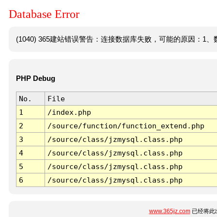
Database Error
(1040) 365建站错误警告：连接数据库失败，可能的原因：1、数
PHP Debug
No.
File
1
/index.php
2
/source/function/function_extend.php
3
/source/class/jzmysql.class.php
4
/source/class/jzmysql.class.php
5
/source/class/jzmysql.class.php
6
/source/class/jzmysql.class.php
www.365jz.com
已经将此