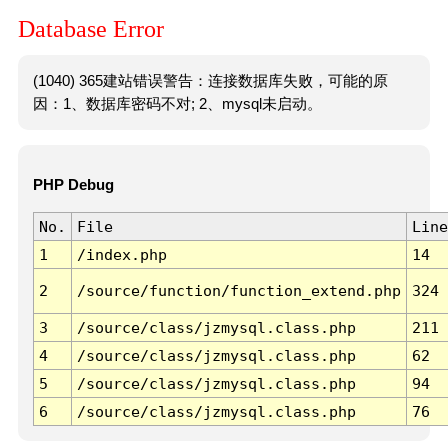
Database Error
(1040) 365建站错误警告：连接数据库失败，可能的原
因：1、数据库密码不对; 2、mysql未启动。
PHP Debug
No.
File
Line
1
/index.php
14
2
/source/function/function_extend.php
324
3
/source/class/jzmysql.class.php
211
4
/source/class/jzmysql.class.php
62
5
/source/class/jzmysql.class.php
94
6
/source/class/jzmysql.class.php
76