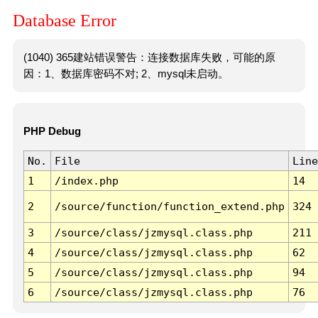
Database Error
(1040) 365建站错误警告：连接数据库失败，可能的原
因：1、数据库密码不对; 2、mysql未启动。
PHP Debug
No.
File
Line
1
/index.php
14
2
/source/function/function_extend.php
324
3
/source/class/jzmysql.class.php
211
4
/source/class/jzmysql.class.php
62
5
/source/class/jzmysql.class.php
94
6
/source/class/jzmysql.class.php
76