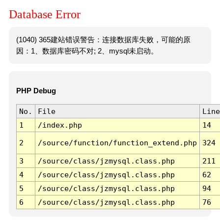
Database Error
(1040) 365建站错误警告：连接数据库失败，可能的原
因：1、数据库密码不对; 2、mysql未启动。
PHP Debug
No.
File
Line
1
/index.php
14
2
/source/function/function_extend.php
324
3
/source/class/jzmysql.class.php
211
4
/source/class/jzmysql.class.php
62
5
/source/class/jzmysql.class.php
94
6
/source/class/jzmysql.class.php
76