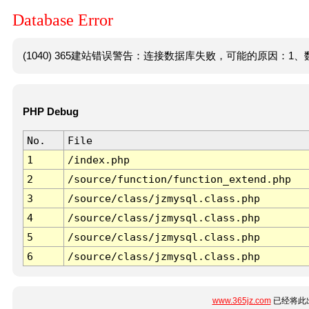
Database Error
(1040) 365建站错误警告：连接数据库失败，可能的原因：1、数
PHP Debug
No.
File
1
/index.php
2
/source/function/function_extend.php
3
/source/class/jzmysql.class.php
4
/source/class/jzmysql.class.php
5
/source/class/jzmysql.class.php
6
/source/class/jzmysql.class.php
www.365jz.com
已经将此