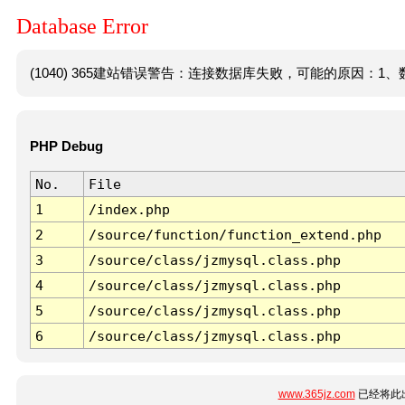
Database Error
(1040) 365建站错误警告：连接数据库失败，可能的原因：1、数
PHP Debug
No.
File
1
/index.php
2
/source/function/function_extend.php
3
/source/class/jzmysql.class.php
4
/source/class/jzmysql.class.php
5
/source/class/jzmysql.class.php
6
/source/class/jzmysql.class.php
www.365jz.com
已经将此