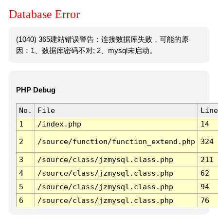
Database Error
(1040) 365建站错误警告：连接数据库失败，可能的原
因：1、数据库密码不对; 2、mysql未启动。
PHP Debug
No.
File
Line
1
/index.php
14
2
/source/function/function_extend.php
324
3
/source/class/jzmysql.class.php
211
4
/source/class/jzmysql.class.php
62
5
/source/class/jzmysql.class.php
94
6
/source/class/jzmysql.class.php
76