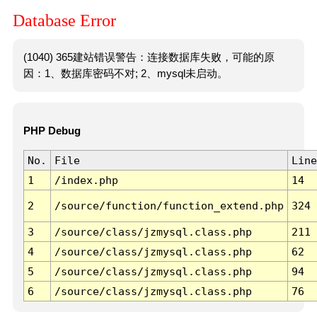
Database Error
(1040) 365建站错误警告：连接数据库失败，可能的原
因：1、数据库密码不对; 2、mysql未启动。
PHP Debug
No.
File
Line
1
/index.php
14
2
/source/function/function_extend.php
324
3
/source/class/jzmysql.class.php
211
4
/source/class/jzmysql.class.php
62
5
/source/class/jzmysql.class.php
94
6
/source/class/jzmysql.class.php
76