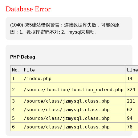
Database Error
(1040) 365建站错误警告：连接数据库失败，可能的原
因：1、数据库密码不对; 2、mysql未启动。
PHP Debug
No.
File
Line
1
/index.php
14
2
/source/function/function_extend.php
324
3
/source/class/jzmysql.class.php
211
4
/source/class/jzmysql.class.php
62
5
/source/class/jzmysql.class.php
94
6
/source/class/jzmysql.class.php
76