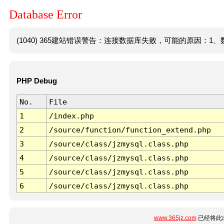
Database Error
(1040) 365建站错误警告：连接数据库失败，可能的原因：1、数
PHP Debug
No.
File
1
/index.php
2
/source/function/function_extend.php
3
/source/class/jzmysql.class.php
4
/source/class/jzmysql.class.php
5
/source/class/jzmysql.class.php
6
/source/class/jzmysql.class.php
www.365jz.com
已经将此