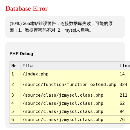
Database Error
(1040) 365建站错误警告：连接数据库失败，可能的原
因：1、数据库密码不对; 2、mysql未启动。
PHP Debug
No.
File
Line
1
/index.php
14
2
/source/function/function_extend.php
324
3
/source/class/jzmysql.class.php
211
4
/source/class/jzmysql.class.php
62
5
/source/class/jzmysql.class.php
94
6
/source/class/jzmysql.class.php
76